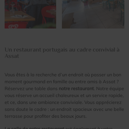
Un restaurant portugais au cadre convivial à
Portogalia
Assat
Cuisine traditionnelle portugaise
Vous êtes à la recherche d’un endroit où passer un bon
moment gourmand en famille ou entre amis à Assat ?
Réservez une table dans
notre restaurant
. Notre équipe
Parc D'Activités Clément Ader
64510
ASSAT
vous réserve un accueil chaleureux et un service rapide,
et ce, dans une ambiance conviviale. Vous apprécierez
09 70 35 15 42
sans doute le cadre : un endroit spacieux avec une belle
Appel non surtaxé
terrasse pour profiter des beaux jours.
LUN - VEN
08h - 14h
SAM
08h -14h
19h - 22h
La salle de notre restaurant
est également à votre